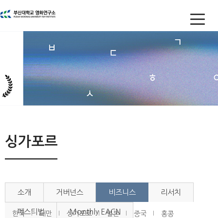
싱가포르
소개
거버넌스
비즈니스
리서치
페스티벌
Monthly EACN
한국
대만
싱가포르
일본
중국
홍콩