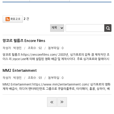
2
건
RSS 2.0
앙코르 필름즈 Encore Films
작성자
박정민
조회수
92
첨부파일
0
앙코르 필름즈 https://encorefilms.com/ 2003년, 싱가포르의 감독 겸 제작자인 조
이스 리 Joyce Lee에 의해 설립된 영화 배급 및 제작사이다. 주로 싱가포르와 말레이시
아, 인도네시아, 베트남 등에 일본 및 기타 아시아 지역의 콘텐츠를 유통한다. 데스노트
시리즈, 신카이 마코토 감독의 너의 이름은. (2016) 등을 배급하였으며 해당 작품들은
MM2 Entertainment
싱가포르와 베트남 등에서 크게 흥행하였다. 앙코르 필름즈는 13년간 영화 배급사업을
진행한 후, 2016년 5월 첫 제작 영화인 最佳?扮 를 공개하였다. 이 작품은 2016년 싱가
작성자
박정민
조회수
93
첨부파일
0
포르 박스오피스에서 100만 싱가포르 달러를 돌파한 네 작품 가운데 하나로, 131만 싱
MM2 Entertainment https://www.mm2entertainment.com/ 싱가포르의 영화
가포르 달러 이상의 수익을 올린 바 있다. 영화 제작과 배급을 통해 이어진 다수의 국내외
제작·배급사, 미디어 엔터테인먼트 그룹으로 쿠알라룸푸르, 타이페이, 홍콩, 상하이, 베
파트너들과의 협력 관계를 기반으로 뛰어난 싱가포르 콘텐츠를 지속적으로 제작하여 글
이징, 미국에 지사를 두고 있다. 말레이시아와 싱가포르 등지에서는 영화 상영관을 소유
로벌 시장을 향해 나아갈 것을 목표로 한다.
하고 있다. mm2는 2008년 말레이시아에서 설립되었으며 2014년 싱가포르 영화 제작
사로는 최초로 싱가포르 거래소에 상장되었다. 이후 3D애니메이션, VFX, CGI 등을 전
문으로 하는 포스트 프로덕션 회사와 이벤트 제작 및 콘서트 홍보 회사의 지분을 인수하
여 미디어 그룹으로서의 다변화를 꾀하였다. 2015년, 케세이 시네플렉스 말레이시아와