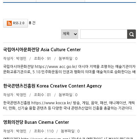
8
건
RSS 2.0
국립아시아문화전당 Asia Culture Center
작성자
박정민
조회수
91
첨부파일
0
국립아시아문화전당 https://www.acc.go.kr/ 아시아 지역을 조명하는 예술기관이자
문화교류기관으로, 5.18 민주화운동의 인권과 평화의 의미를 예술적으로 승화한다는 배
경에서 출발하여 2015년 11월 개관하였다. 2022년 1월 국립아시아문화전당 및 아시아
문화원 일원화를 통해 통합 국립아시아문화전당이 출범했다. 국립아시아문화전당의 역
한국콘텐츠진흥원 Korea Creative Content Agency
할은 아시아를 비롯, 전 세계 참여자들이 연구와 창작, 제작이라는 세 단계를 자유롭게
수행하는 통합 플랫폼으로서 기능하는 것이다. 민주평화교류원, 문화정보원, 문화창조
작성자
박정민
조회수
81
첨부파일
0
원, 예술극장, 어린이문화원의 5개원으로 구성되어 공연과 전시, 행사, 교육과 같은 다양
한국콘텐츠진흥원 https://www.kocca.kr/ 방송, 게임, 음악, 패션, 애니메이션, 캐릭
한 프로그램을 운영 중이다. 국립아시아문화전당은 아시아 문화에 대한 심층 연구, 아시
터, 만화, 신기술 융합 콘텐츠 등 다양한 국내 콘텐츠산업의 진흥을 총괄하는 기관이다.
아 문화를 통한 새로운 창작소재 발굴 등을 수행하며 전 세계 예술가, 연구자, 엔지니어
2009년 2월 한국콘텐츠진흥원 설립위원회 발족개정법률고시 이후 5월 5개 기관(한국
등 인재들의 창작 활동을 지원하는 창제작센터를 운영한다. 이와 같은 아시아문화연구와
방송영상산업진흥원, 한국게임산업진흥원, 한국문화콘텐츠진흥원, 문화콘텐츠센터, 한
창제작센터 활동은 아시아 문화와 예술의 융성, 아시아 각국의 상호 이해 등을 도모하는
영화의전당 Busan Cinema Center
국소프트웨어진흥원디지털콘텐츠사업단)을 통합하여 설립되었다. 현재 나주에 본원을
국제교류 방식을 기반으로 한다. 이는 레지던시 프로그램인 ‘ACC-R’을 통해 구체화되어
두고 있으며 글로벌게임허브센터(판교), DMS방송제작센터(상암), 스튜디오큐브(대전),
새로운 결과물의 도출, 인적 교류, 국립아시아문화전당에서의 전시 및 공연, 전 세계적
작성자
박정민
조회수
110
첨부파일
0
문화체육관광기술진흥센터(대전) 등 전국 각지에 관련 기관을 운영하고 있다. 미국, 중
유통을 통한 확산으로 이어진다. 배움인, 전문인을 포함하여 특히 청소년과 어린이를 대