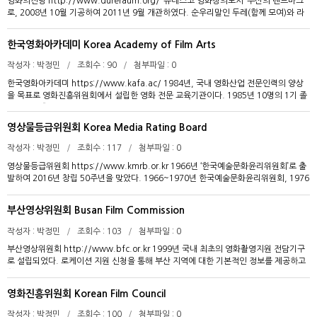
영화의전당 http://www.dureraum.org/ ‘유네스코 영화창의도시’ 부산의 랜드마크
국, 일본, 인도네시아, 베트남 등 해외 여러 국가에서 국내 콘텐츠 기업의 현지 시장 개척
상으로 하는 문화예술교육 프로그램도 활발히 진행 중이며 교육 프로그램은 아시아문화
로, 2008년 10월 기공하여 2011년 9월 개관하였다. 순우리말인 두레(함께 모여)와 라
을 지원하는 해외비즈니스센터를 운영 중이다. 콘텐츠산업의 진흥을 목표로 콘텐츠기업
예술체험, 아시아 특화교육, 인문강좌, 전시연계 교육 등 다양한 주제로 구성되어 있다.
움(즐거움)을 조합하여 두레라움(함께 모여 영화를 즐기는 자리)이라는 애칭으로도 불린
의 경쟁력 강화, 콘텐츠산업의 미래 성장 기반 확충, 지속 가능한 경영체계 확립을 도모
아시아문화박물관아카이브는 아시아의 문화 다양성 발굴, 가치 확산을 위해 아시아 문화
다. 2011년 10월 시네마테크부산의 통합으로 2011년 11월 중극장, 소극장, 시네마테
한다. 이를 위해 한국콘텐츠진흥원에서는 기업 맞춤형 제작지원, 기술기반 신산업분야
관련 자료를 수집하고 아시아 문화를 연구하는 곳이다. 국립아시아문화전당이 기획·발굴
한국영화아카데미 Korea Academy of Film Arts
크를 영화상영관으로 등록하였다. 영화의전당 시설은 하늘연극장, 중극장, 소극장, 시네
지원, 기관 경영·사업구조 혁신, K-콘텐츠 글로벌 진출지원, 융복합 미래인재 양성, 윤리·
한 전문주제 자료와 기증 자료, 국립아시아문화전당의 활동기록 자료, 소장 도서와 연구
마테크와 같이 공연장과 영화관 등이 위치한 ‘시네마운틴’, 영화도서관이 있는 ‘더블콘’,
인권경영 내재화, 스타트업 단계별 성장지원, 지역 주도 산업 생태계 조성, 안전·환경 수
자료, 아시아 국가별 자료 등을 접할 수 있다.
작성자
박정민
조회수
90
첨부파일
0
인디플러스와 교육시설 등이 위치한 ‘비프힐’로 구성되어있다. 비프힐과 시네마운틴 사이
준 제고, 가치중심 정책금융 활성화, 콘텐츠산업 정책기능 강화, 동반성장 문화 확산이라
한국영화아카데미 https://www.kafa.ac/ 1984년, 국내 영화산업 전문인력의 양상
에는 시민들이 자유롭게 오갈 수 있는 야외광장이 있으며, 야외광장과 야외극장은 영화
는 12개의 전략과제를 수립하였다. 주요 지원사업으로는 문화기술연구개발, 메타버스
을 목표로 영화진흥위원회에서 설립한 영화 전문 교육기관이다. 1985년 10명의 1기 졸
상영과 공연 및 행사를 진행하는 곳으로 매년 부산국제영화제의 개·폐막식이 개최되는
콘텐츠 IP 구축 연구개발, 저작권 보호 및 이용활성화 기술개발, 소프트웨어 저작권 연구
업생을 배출한 이래로 허진호, 봉준호, 장준환, 최동훈, 윤성현, 조성희 감독을 비롯한 7
장소이다. 영화의전당은 문화사업(영화·영상·전시) 활성화, 부산 문화 생태계 조성 기여,
개발, 만화 해외 플랫폼 구축 및 운영 지원, 이야기 창작발전소, 방송영상콘텐츠 기획안
00여 명의 영화 인재를 배출하였다. 한국영화아카데미는 30명 내외의 소수 인원을 대상
시민참여 확대, 고객·구성원 만족 경영을 추진목표로 대중영화 및 독립·예술영화를 비롯
공모, 방송영상 콘텐츠 제작지원, OTT특화 콘텐츠 제작지원, 국산 애니메이션 제작지원
영상물등급위원회 Korea Media Rating Board
으로 제작 중심의 교육을 진행한다. 교육과정은 연출 전공, 촬영 전공, 애니메이션 전공,
한 다채로운 영화 상영의 플랫폼으로 기능한다. 뮤지컬, 연극, 음악회, 사진전과 같이 다
등이 있다.
프로듀싱 전공을 포함하는 정규과정, 사전제작과정, 극영화 제작과정과 애니메이션 제작
양한 공연·전시·행사를 개최하는 예술과의 만남의 장이기도 하다. 또한 영화·예술아카데
작성자
박정민
조회수
117
첨부파일
0
과정으로 나뉜 장편과정, 기술과정, 글로벌과정으로 구성되어 있다. 특히 글로벌과정은
미는 영화 및 예술 강좌, 어린이청소년강좌 등 다양한 연령대의 시민을 위한 강좌를 진행
영상물등급위원회 https://www.kmrb.or.kr 1966년 ‘한국예술문화윤리위원회’로 출
국내 영화인들에게 시장 가능성이 높은 외국 영화 시장을 소개하고, 다양한 국가 소속 영
하고 있다. 영화도서관에서는 시네마테크부산의 역대 기획전 관련 자료, 부산국제영화제
발하여 2016년 창립 50주년을 맞았다. 1966~1970년 한국예술문화윤리위원회, 1976
화인들과의 교류 기회를 제공하면서 해외 시장으로의 진출 및 국가간 협업을 도모한다.
역대 출품작 자료, 한국영상자료원 부산분원 자료 등 귀중한 영상자료와 문헌자료를 열
~1986년 한국공연윤리위원회, 1986~1996년 공연윤리위원회, 1997~1998년 한국
2008년 영화인교육센터 개관 이후, 현재 영화교육지원센터라는 이름으로 현장 영화인
람할 수 있다.
공연예술진흥협의회를 거쳐 1999년 이후 현재까지 영상물등급위원회로 운영 중이다. 1
의 역량을 강화하는 교육프로그램을 운영하고 있다. KAFA+ 영화인교육프로그램에서는
부산영상위원회 Busan Film Commission
970년 극영화 시나리오의 사전심의, 1979년 영화심의, 1981년 비디오물 심의 수정, 1
예비 영화인 육성을 위한 신규 인력 육성 교육 프로그램, 산업 동향 교육 프로그램, 타 직
986년 외국영화 수입심의 및 예고편·광고영화 심의 활동에 이어 2009년 ‘영화 및 비디오
무에 대한 이해와 직무 전문성을 높이는 직무별 교육 프로그램, 실무 중심 역량 강화를 도
작성자
박정민
조회수
103
첨부파일
0
물의 진흥에 관한 법률’ 개정과 함께 영상물 내용정보표시제도 법제화, 영화 제한상영가
모하는 실무 워크샵, 인문/과학/교양 등 다양한 분야의 자기 개발 교육 프로그램을 포함
부산영상위원회 http://www.bfc.or.kr 1999년 국내 최초의 영화촬영지원 전담기구
등급분류 기준 구체화, 비디오물 제한관람가 등급 신설 등을 진행하였다. 영상물등급위
한다. 한국영화아카데미 홈페이지에서 관련 강좌를 직접 신청할 수 있다.
로 설립되었다. 로케이션 지원 신청을 통해 부산 지역에 대한 기본적인 정보를 제공하고
원회는 ‘영화 및 비디오물의 진흥에 관한 법률 제71조’를 설립 근거로 하며 설립 목적은
촬영 장소를 추천하는 등 부산에서의 영화·영상물 제작이 원활히 진행될 수 있도록 돕는
영화·비디오물 및 공연물과 그 광고·선전물에 대한 윤리성 및 공공성을 확보하고 청소년
다. 2021년 12월 기준 누적 촬영 영화·영상물이 총 1,616편에 달하며, 2022년 한 해 동
을 보호하기 위한 것이다. 주요 사업으로는 분야별 소위원회(영화, 국내비디오물, 국외비
영화진흥위원회 Korean Film Council
안 영화 25편, 기타 영상물 113편을 촬영을 지원하였다. 부산영상위원회의 로케이션 검
디오물, 광고물, 공연추천) 개최를 통해 수행하는 영상물 등급분류 및 공연물 추천업무,
색 페이지에서는 시설의 성격에 따라 분류된 로케이션, 다양한 각도에서 촬영된 시설 이
영상물 사후관리, 등급분류 조사·연구, 등급분류 제도 교육 및 홍보, 정보화를 통한 고객
작성자
박정민
조회수
100
첨부파일
0