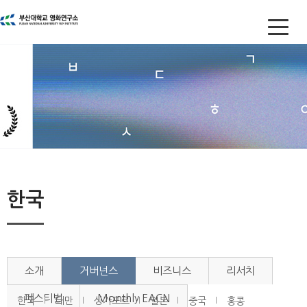
한국
소개
거버넌스
비즈니스
리서치
페스티벌
Monthly EACN
한국
대만
싱가포르
일본
중국
홍콩